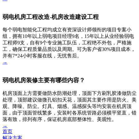
弱电机房工程改造-机房改造建设工程
每个弱电智能化工程均成立有资深设计师领衔的项目专案小
组，拥有10年以上弱电项目经理9名，15年以上从业经验弱电
工程师9支，自有9个专业施工队伍，工程绝不外包，严格施
工，确保工程质量品质以及周期。可为客户省30%项目成本，
并有7*24小时客服在线，无忧售后。
→
弱电机房装修主要有哪些内容？
机房顶面上方需要做防水防潮处理，顶面下方刷乳胶漆做防尘
处理，顶部建议做微孔铝扣天花，顶面其主要作用是防火、美
观、降噪、防尘。灯具、烟感、温感探头等均安装在机房顶
面，由于顶面管线繁多，安装时各系统管路必须横平竖直，错
落有致，排列有序，保证机房底部整体性、美观性。
→
首页
解决方案